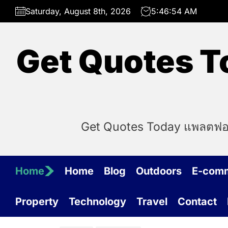
Skip
Saturday, August 8th, 2026
5:46:54 AM
to
the
content
Get Quotes To
Get Quotes Today แพลตฟอร์ม
Home
Home
Blog
Outdoors
E-com
Property
Technology
Travel
Contact