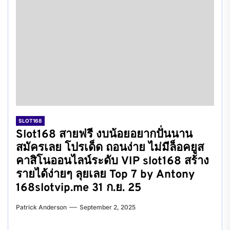
SLOT168
Slot168 สายฟรี งบน้อยอยากปั่นนาน
สมัครเลย โปรเด็ด ถอนง่าย ไม่มีล็อคยูส
คาสิโนออนไลน์ระดับ VIP slot168 สร้าง
รายได้ง่ายๆ ลุยเลย Top 7 by Antony
168slotvip.me 31 ก.ย. 25
Patrick Anderson
September 2, 2025